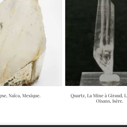
pse, Naïca, Mexique.
Quartz, La Mine à Giraud, L
Oisans, Isère.