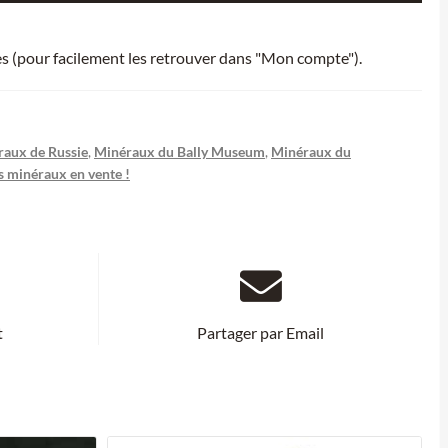
ies (pour facilement les retrouver dans "Mon compte").
aux de Russie
,
Minéraux du Bally Museum
,
Minéraux du
s minéraux en vente !
t
Partager par Email