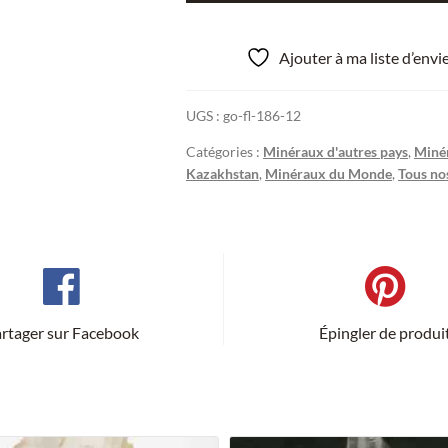
Nephrit
(Néphrite,
Ajouter à ma liste d’env
Jade),
Sibérie,
UGS :
go-fl-186-12
Kazakhstan,
Nouvelle-
Catégories :
Minéraux d'autres pays
,
Minér
Zélande
Kazakhstan
,
Minéraux du Monde
,
Tous no
…
rtager sur Facebook
Épingler de produi