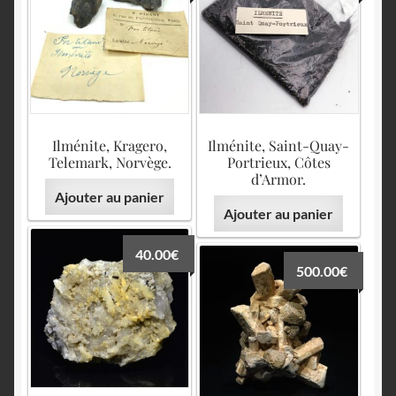
English
Ilménite, Kragero,
Ilménite, Saint-Quay-
Telemark, Norvège.
Portrieux, Côtes
d’Armor.
Ajouter au panier
Ajouter au panier
40.00
€
500.00
€