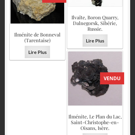
Ilvaïte, Boron Quarry,
Dalnegorsk, Sibérie,
Russie.
Ilménite de Bonneval
(Tarentaise)
Lire Plus
Lire Plus
VENDU
Ilménite, Le Plan du Lac,
Saint-Christophe-en-
Oisans, Isère.