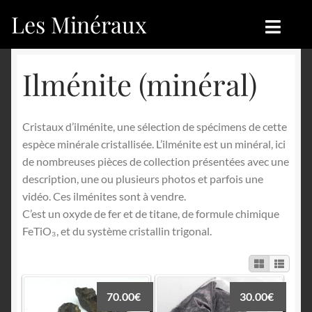
Les Minéraux
Aller
Aller
à
au
la
contenu
Accueil
Accueil
Ilménite (minéral)
navigation
Catégories
Boutique
Cristaux d’ilménite, une sélection de spécimens de cette
Nouveautés
Nouveautés
espèce minérale cristallisée. L’ilménite est un minéral, ici
de nombreuses pièces de collection présentées avec une
Achat
Blog
description, une ou plusieurs photos et parfois une
vidéo. Ces ilménites sont à vendre.
Mon compte
Achat
C’est un oxyde de fer et de titane, de formule chimique
FeTiO₃, et du système cristallin trigonal.
Blog
Contactez-nous
Sites amis
Français
70.00
€
30.00
€