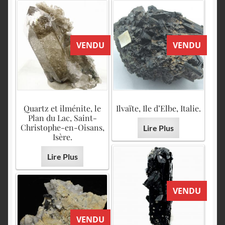
VENDU
VENDU
Quartz et ilménite, le
Ilvaïte, Ile d’Elbe, Italie.
Plan du Lac, Saint-
Christophe-en-Oisans,
Lire Plus
Isère.
Lire Plus
VENDU
VENDU