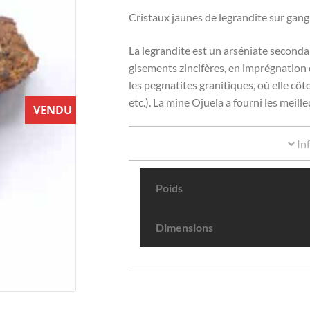
Cristaux jaunes de legrandite sur gan
La legrandite est un arséniate secondai
gisements zincifères, en imprégnation 
les pegmatites granitiques, où elle cô
etc.). La mine Ojuela a fourni les meill
VENDU
In
Poids
Dimensions