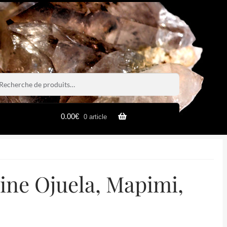
rche
rche
0.00
€
0 article
ine Ojuela, Mapimi,