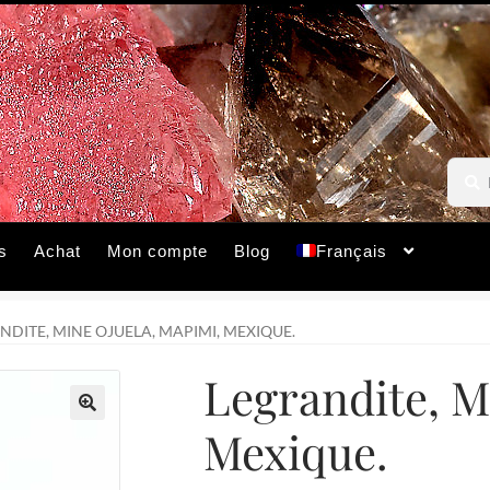
Reche
Reche
pour :
s
Achat
Mon compte
Blog
Français
NDITE, MINE OJUELA, MAPIMI, MEXIQUE.
Legrandite, M
Mexique.
🔍