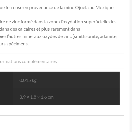
gue ferreuse en provenance de la mine Ojuela au Mexique.
re de zinc formé dans la zone d’oxydation superficielle des
dans des calcaires et plus rarement dans
toie d’autres minéraux oxydés de zinc (smithsonite, adamite,
eurs spécimens.
formations complémentaires
0.015 kg
3.9 × 1.8 × 1.6 cm