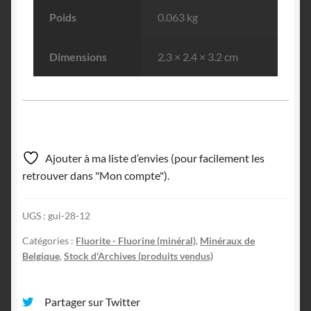
Poids
0.063 kg
Dimensions
2.3 × 2.4 × 3.2 cm
Ajouter à ma liste d’envies (pour facilement les
retrouver dans "Mon compte").
UGS :
gui-28-12
Catégories :
Fluorite - Fluorine (minéral)
,
Minéraux de
Belgique
,
Stock d'Archives (produits vendus)
Partager sur Twitter