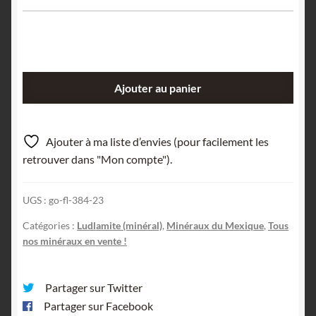
quantité
Ajouter au panier
de
Cristaux
de
Ajouter à ma liste d’envies (pour facilement les
Ludlamite,
retrouver dans "Mon compte").
Santa
Eulalia,
UGS :
go-fl-384-23
Mexique.
Catégories :
Ludlamite (minéral)
,
Minéraux du Mexique
,
Tous
nos minéraux en vente !
Partager sur Twitter
Partager sur Facebook