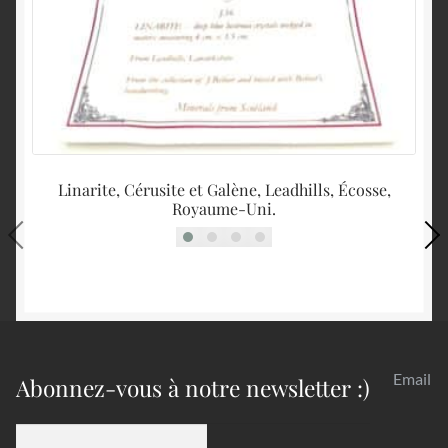
Linarite, Cérusite et Galène, Leadhills, Écosse,
Sk
Royaume-Uni.
Email
Abonnez-vous à notre newsletter :)