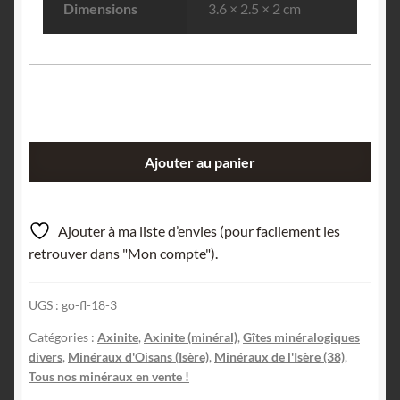
Dimensions
3.6 × 2.5 × 2 cm
quantité
Ajouter au panier
de
Axinite,
Les
Ajouter à ma liste d’envies (pour facilement les
Rochers
retrouver dans "Mon compte").
d’Armentiers,
Le
UGS :
go-fl-18-3
Bourg
d’Oisans,
Catégories :
Axinite
,
Axinite (minéral)
,
Gîtes minéralogiques
Isère.
divers
,
Minéraux d'Oisans (Isère)
,
Minéraux de l'Isère (38)
,
Tous nos minéraux en vente !