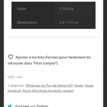
Poids
0.100 kg
Dimensions
6.8 × 4.2 cm
Ajouter à ma liste d’envies (pour facilement les
retrouver dans "Mon compte").
UGS :
mm
Catégories :
Minéraux du Puy-de-Dôme (63)
,
Opale
,
Opale
(minéral)
,
Stock d'Archives (produits vendus)
Partager sur Twitter