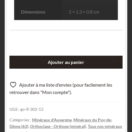
Dimensions
2 × 1.3 × 0.8 cm
quantité
Ajouter au panier
de
Sanidine,
Puy
Ajouter à ma liste d’envies (pour facilement les
de
retrouver dans "Mon compte").
Dôme,
Puy-
UGS :
go-fl-302-13
de-
Dôme,
Catégories :
Minéraux d'Auvergne
,
Minéraux du Puy-de-
Auvergne.
Dôme (63)
,
Orthoclase - Orthose (minéral)
,
Tous nos minéraux