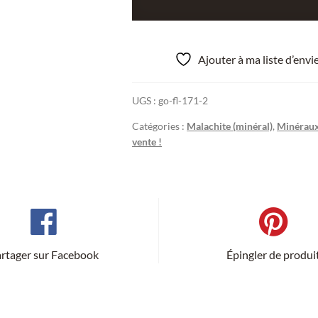
Cristaux
de
Malachite
sur
Ajouter à ma liste d’env
Quartz,
Taroudant,
UGS :
go-fl-171-2
Maroc.
Catégories :
Malachite (minéral)
,
Minérau
vente !
rtager sur Facebook
Épingler de produi