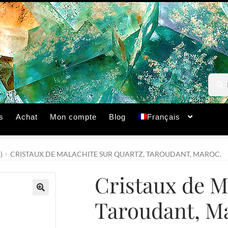
Reche
Reche
pour :
s
Achat
Mon compte
Blog
Français
)
CRISTAUX DE MALACHITE SUR QUARTZ, TAROUDANT, MAROC.
Cristaux de M
Taroudant, M
🔍