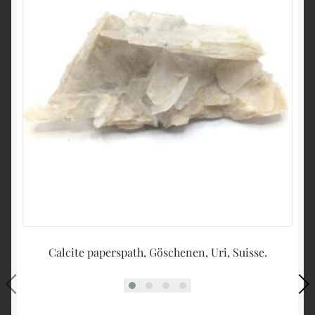
Calcite paperspath, Göschenen, Uri, Suisse.
Cr