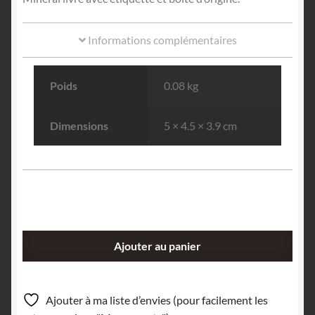
Informations complémentaires
Poids
0.08 kg
Dimensions
5 × 4.5 × 3.9 cm
quantité
Ajouter au panier
de
Manganite,
Ilfeld,
Ajouter à ma liste d’envies (pour facilement les
Thuringe,