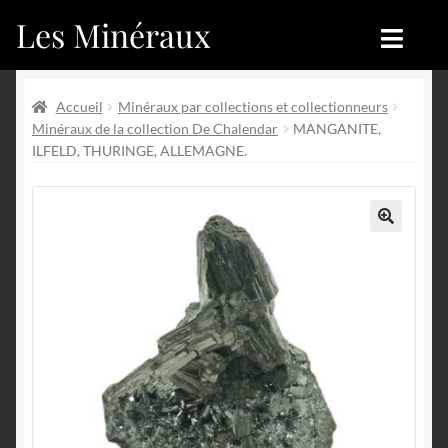
Les Minéraux
Aller
Aller
à
au
la
contenu
Accueil
Accueil
navigation
Accueil
Minéraux par collections et collectionneurs
Minéraux de la collection De Chalendar
MANGANITE,
Catégories
Boutique
ILFELD, THURINGE, ALLEMAGNE.
Nouveautés
Nouveautés
Achat
Blog
🔍
Mon compte
Achat
Blog
Contactez-nous
Sites amis
Français