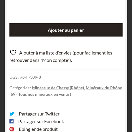
quantité
Ajouter au panier
de
Minerai
de
Ajouter à ma liste d’envies (pour facilement les
Cuivre,
retrouver dans "Mon compte").
Chessy-
les-
UGS :
go-fl-309-8
Mines,
Rhône.
Catégories :
Minéraux de Chessy (Rhône)
,
Minéraux du Rhône
(69)
,
Tous nos minéraux en vente !
Partager sur Twitter
Partager sur Facebook
Épingler de produit