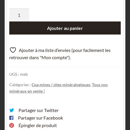
quantité
de
Mines
Ajouter au panier
d'or
du
Chatelet,
Ajouter à ma liste d’envies (pour facilement les
vue
retrouver dans "Mon compte").
générale
UGS :
meb
Catégories :
Cpa mines / sites minéralogiques
,
Tous nos
minéraux en vente !
Partager sur Twitter
Partager sur Facebook
Épingler de produit