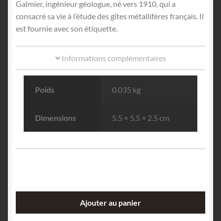
Galmier, ingénieur géologue, né vers 1910, qui a
consacré sa vie à l’étude des gîtes métallifères français. Il
est fournie avec son étiquette.
Informations complémentaires
Poids
0.035 kg
Dimensions
5.5 × 5.5 × 2.5 cm
quantité
Ajouter au panier
de