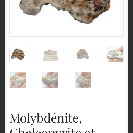
English
Molybdénite,
Chalcopyrite et