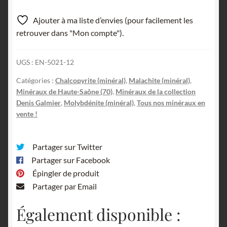
Molybdénite,
Chalcopyrite
Ajouter à ma liste d’envies (pour facilement les
et
retrouver dans "Mon compte").
Malachite,
Chateau-
UGS :
EN-5021-12
Lambert,
Haute-
Catégories :
Chalcopyrite (minéral)
,
Malachite (minéral)
,
Saône.
Minéraux de Haute-Saône (70)
,
Minéraux de la collection
Denis Galmier
,
Molybdénite (minéral)
,
Tous nos minéraux en
vente !
Partager sur Twitter
Partager sur Facebook
Épingler de produit
Partager par Email
Également disponible :