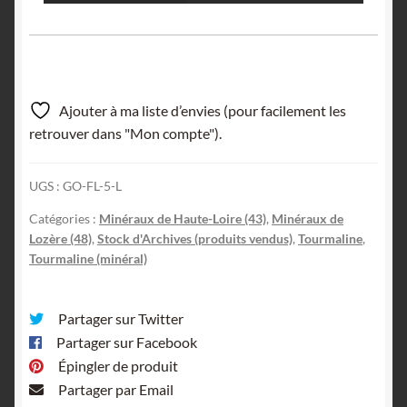
Ajouter à ma liste d’envies (pour facilement les
retrouver dans "Mon compte").
UGS :
GO-FL-5-L
Catégories :
Minéraux de Haute-Loire (43)
,
Minéraux de
Lozère (48)
,
Stock d'Archives (produits vendus)
,
Tourmaline
,
Tourmaline (minéral)
Partager sur Twitter
Partager sur Facebook
Épingler de produit
Partager par Email