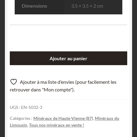
Dimensions
3.5 × 3.5 × 2 cm
quantité
Ajouter au panier
de
Muscovite
« Palmée »,
Ajouter à ma liste d’envies (pour facilement les
Chabannes,
retrouver dans "Mon compte").
Haute-
Vienne.
UGS :
EN-5032-3
Catégories :
Minéraux de Haute-Vienne (87)
,
Minéraux du
Limousin
,
Tous nos minéraux en vente !