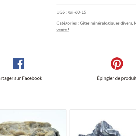
mine
UGS :
gui-60-15
de
la
Catégories :
Gîtes minéralogiques divers
,
M
Garonne
vente !
au
Pradet,
Var.
rtager sur Facebook
Épingler de produi