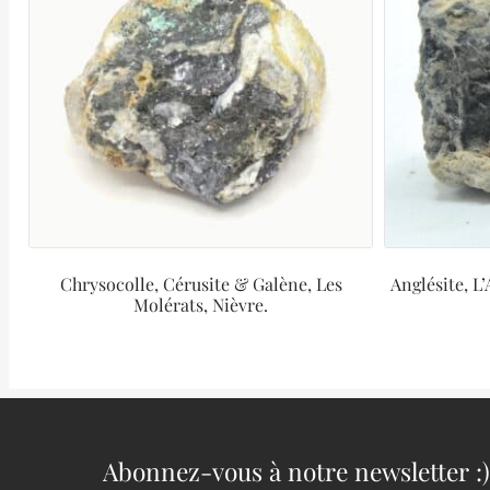
Chrysocolle, Cérusite & Galène, Les
Anglésite, L
Molérats, Nièvre.
Abonnez-vous à notre newsletter :)