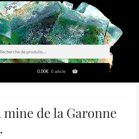
rche
rche
0.00
€
0 article
la mine de la Garonne
.