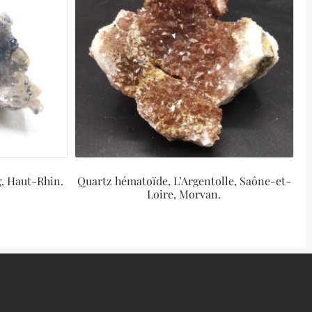
, Haut-Rhin.
Quartz hématoïde, L’Argentolle, Saône-et-
Loire, Morvan.