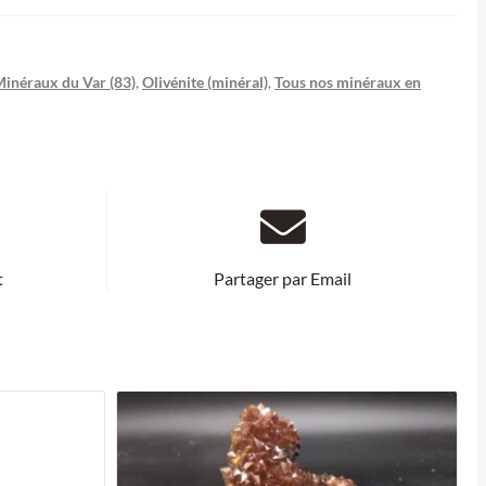
inéraux du Var (83)
,
Olivénite (minéral)
,
Tous nos minéraux en
t
Partager par Email