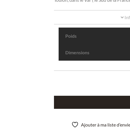
In
Poids
Dimensions
quantité
de
Olivénite
de
Ajouter à ma liste d’env
la