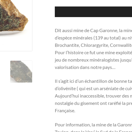
Dit aussi mine de Cap Garonne, la mine
d’espèce minérales (139 au total) au n
Brochantite, Chlorargyrite, Cornwalli
Pour l’histoire ce fut une mine exploit
jeu de nombreux minéralogistes jusqu’à
valorisation dans notre pays…
Il s’agit ici d’un échantillon de bonne
d’olivénite ( qui est un arséniate de cui
Aujourd’hui inaccessible, trouver des m
nostalgie du gisement ont raréfié la p
Française.
Pour information, la mine de la Garon
Toulon, dans le Var ( le Sud de la Franc