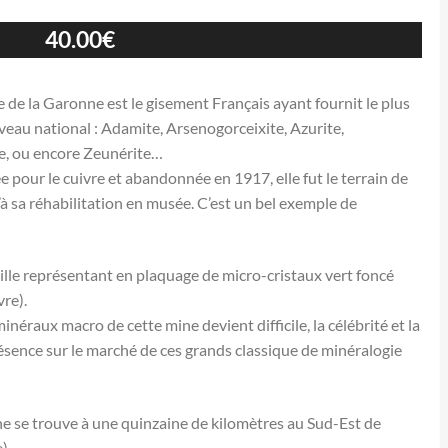
40.00
€
 de la Garonne est le gisement Français ayant fournit le plus
iveau national : Adamite, Arsenogorceixite, Azurite,
te, ou encore Zeunérite…
ée pour le cuivre et abandonnée en 1917, elle fut le terrain de
 sa réhabilitation en musée. C’est un bel exemple de
 taille représentant en plaquage de micro-cristaux vert foncé
vre).
inéraux macro de cette mine devient difficile, la célébrité et la
résence sur le marché de ces grands classique de minéralogie
ne se trouve à une quinzaine de kilomètres au Sud-Est de
e)