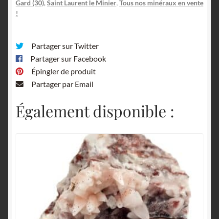
Gard.
Gard (30)
,
Saint Laurent le Minier
,
Tous nos minéraux en vente
!
Partager sur Twitter
Partager sur Facebook
Épingler de produit
Partager par Email
Également disponible :