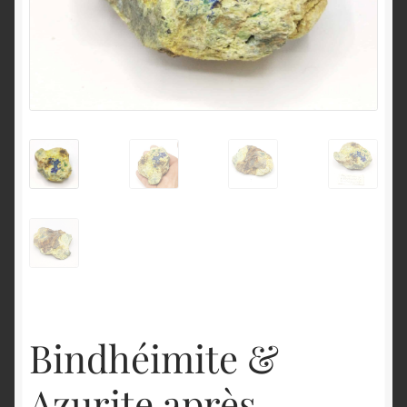
English
Bindhéimite &
Azurite après