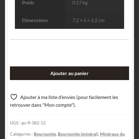
Poids
0.17 kg
Dimensions
7.2 × 6 × 2.2 cm
quantité
Ajouter au panier
de
Bindhéimite
&
Ajouter à ma liste d’envies (pour facilement les
Azurite
retrouver dans "Mon compte").
après
Bournonite,
UGS :
go-fl-382-12
La
Sanguinède,
Catégories :
Bournonite
,
Bournonite (minéral)
,
Minéraux du