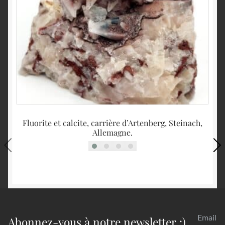
Fluorite et calcite, carrière d’Artenberg, Steinach,
G
Allemagne.
Email
Abonnez-vous à notre newsletter :)