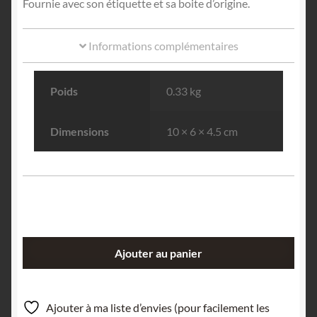
Fournie avec son étiquette et sa boite d’origine.
Informations complémentaires
Poids
0.33 kg
Dimensions
10 × 6 × 4.5 cm
quantité
Ajouter au panier
de
Opal
(Opale),
Ajouter à ma liste d’envies (pour facilement les
Schlaggenwald,