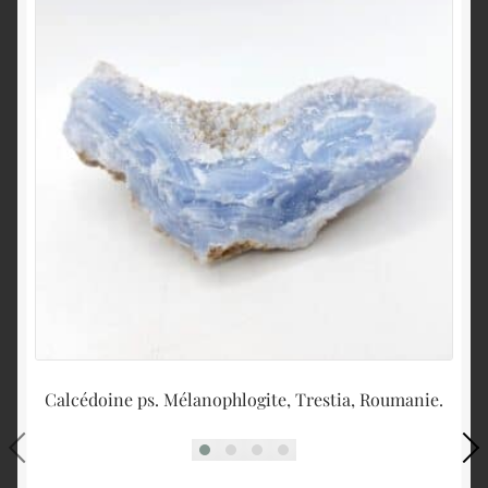
Calcédoine ps. Mélanophlogite, Trestia, Roumanie.
B