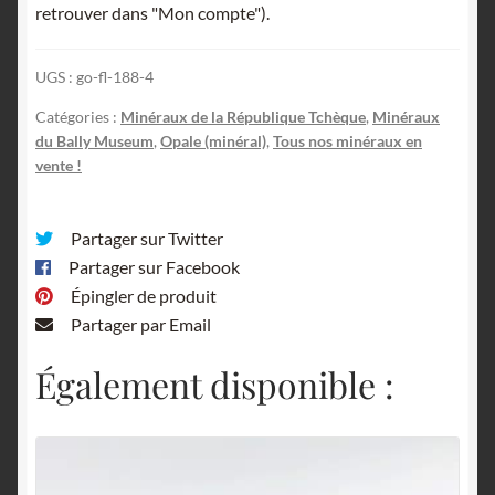
retrouver dans "Mon compte").
Böhmen,
République
UGS :
go-fl-188-4
Tchèque.
Catégories :
Minéraux de la République Tchèque
,
Minéraux
du Bally Museum
,
Opale (minéral)
,
Tous nos minéraux en
vente !
Partager sur Twitter
Partager sur Facebook
Épingler de produit
Partager par Email
Également disponible :