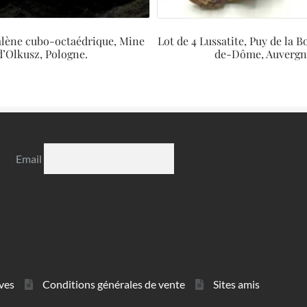
galène cubo-octaédrique, Mine
Lot de 4 Lussatite, Puy de la B
d’Olkusz, Pologne.
de-Dôme, Auvergn
Email
ves
Conditions générales de vente
Sites amis