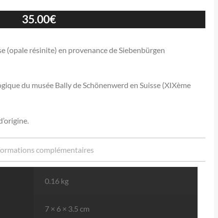
35.00
€
se (opale résinite) en provenance de Siebenbürgen
alogique du musée Bally de Schönenwerd en Suisse (XIXème
d’origine.
formations complémentaires
0.16 kg
7 × 6 × 3.5 cm