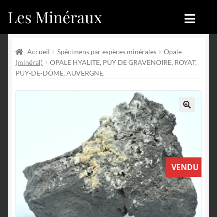
Les Minéraux
Aller
Aller
à
au
la
contenu
Accueil
Accueil
navigation
Accueil
Spécimens par espèces minérales
Opale
(minéral)
OPALE HYALITE, PUY DE GRAVENOIRE, ROYAT,
Catégories
Boutique
PUY-DE-DÔME, AUVERGNE.
Nouveautés
Nouveautés
Achat
Blog
🔍
Mon compte
Achat
VENDU
Blog
Contactez-nous
Sites amis
Français