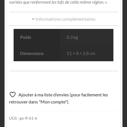
variées que renferment les tufs de cette même région
. ».
Informations complémentaires
Poids
0.3 kg
Dimensions
11 × 8 × 2.8 cm
Ajouter à ma liste d’envies (pour facilement les
retrouver dans "Mon compte").
UGS :
go-fl-61-6