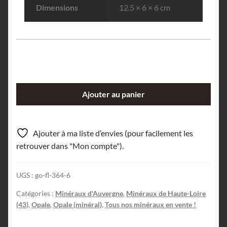
Dimensions
12.5 × 6 × 6 cm
quantité
Ajouter au panier
de
Opale
résinite,
Ajouter à ma liste d’envies (pour facilement les
Saint-
retrouver dans "Mon compte").
Pierre-
Eynac,
UGS :
go-fl-364-6
Haute-
Loire.
Catégories :
Minéraux d'Auvergne
,
Minéraux de Haute-Loire
(43)
,
Opale
,
Opale (minéral)
,
Tous nos minéraux en vente !