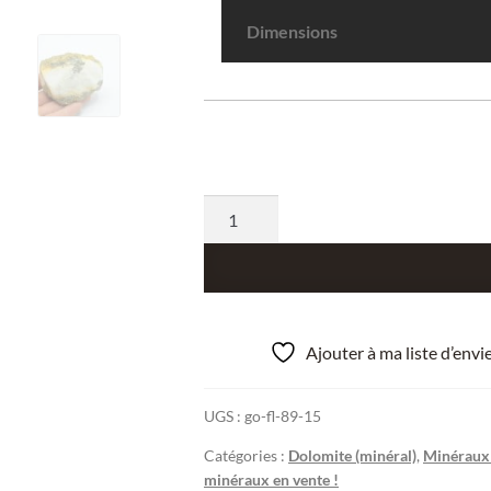
Dimensions
quantité
de
Pyrite
dans
de
la
Ajouter à ma liste d’env
Dolomite,
Binnenthal,
UGS :
go-fl-89-15
Binn,
Valais,
Catégories :
Dolomite (minéral)
,
Minéraux 
minéraux en vente !
Suisse.