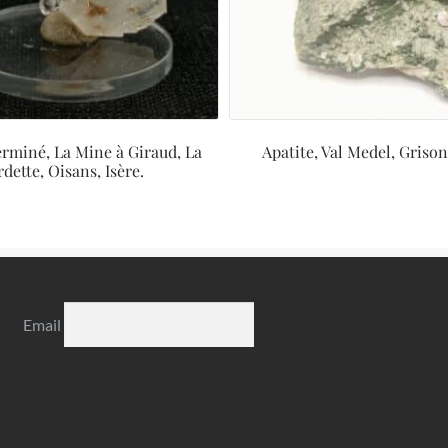
erminé, La Mine à Giraud, La
Apatite, Val Medel, Grison
dette, Oisans, Isère.
Email