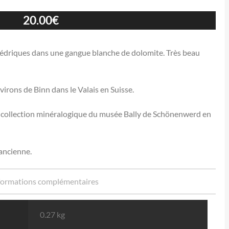
20.00
€
aédriques dans une gangue blanche de dolomite. Très beau
irons de Binn dans le Valais en Suisse.
a collection minéralogique du musée Bally de Schönenwerd en
 ancienne.
formations complémentaires
0.27 kg