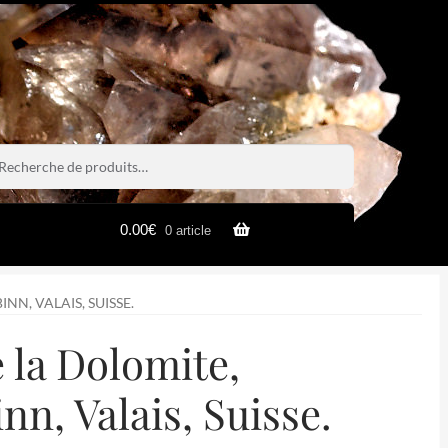
rche
rche
0.00
€
0 article
NN, VALAIS, SUISSE.
 la Dolomite,
nn, Valais, Suisse.