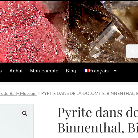
Reche
Reche
pour :
s
Achat
Mon compte
Blog
Français
x du Bally Museum
PYRITE DANS DE LA DOLOMITE, BINNENTHAL, BI
Pyrite dans de
Binnenthal, Bi
🔍