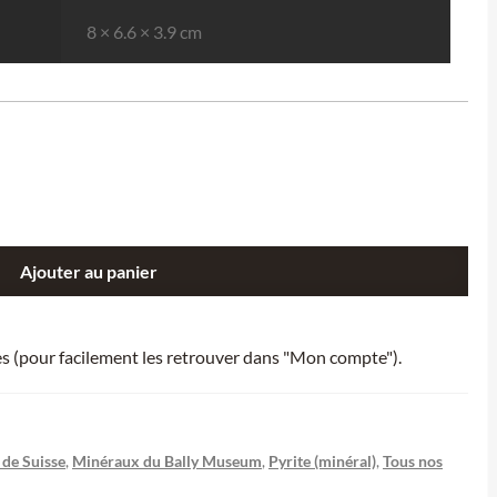
8 × 6.6 × 3.9 cm
Ajouter au panier
ies (pour facilement les retrouver dans "Mon compte").
de Suisse
,
Minéraux du Bally Museum
,
Pyrite (minéral)
,
Tous nos