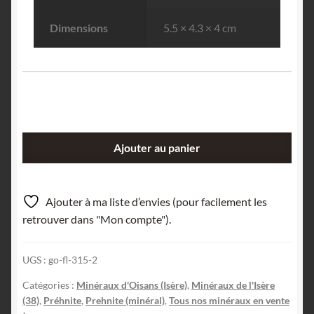
Dimensions
5.5 × 4.3 × 4 cm
quantité
Ajouter au panier
de
Prehnite,
La
Ajouter à ma liste d’envies (pour facilement les
Selle,
retrouver dans "Mon compte").
Saint-
Christophe-
UGS :
go-fl-315-2
en-
Oisans,
Catégories :
Minéraux d'Oisans (Isère)
,
Minéraux de l'Isère
Isère.
(38)
,
Préhnite
,
Prehnite (minéral)
,
Tous nos minéraux en vente