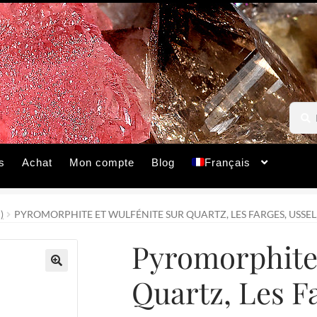
Reche
Reche
pour :
s
Achat
Mon compte
Blog
Français
)
PYROMORPHITE ET WULFÉNITE SUR QUARTZ, LES FARGES, USSEL
Pyromorphite 
Quartz, Les Fa
🔍