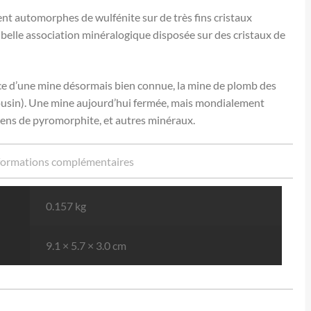
ent automorphes de wulfénite sur de très fins cristaux
belle association minéralogique disposée sur des cristaux de
 d’une mine désormais bien connue, la mine de plomb des
ousin). Une mine aujourd’hui fermée, mais mondialement
ens de pyromorphite, et autres minéraux.
formations complémentaires
0.157 kg
9.1 × 5.7 × 3.0 cm