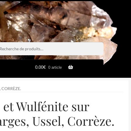
rche
rche
0.00
€
0 article
, CORRÈZE.
et Wulfénite sur
rges, Ussel, Corrèze.