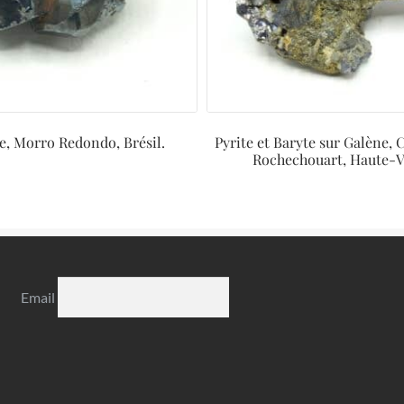
e, Morro Redondo, Brésil.
Pyrite et Baryte sur Galène,
Rochechouart, Haute-V
Email