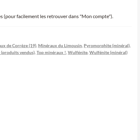
ies (pour facilement les retrouver dans "Mon compte").
ux de Corrèze (19)
,
Minéraux du Limousin
,
Pyromorphite (minéral)
,
 (produits vendus)
,
Top minéraux !
,
Wulfénite
,
Wulfénite (minéral)