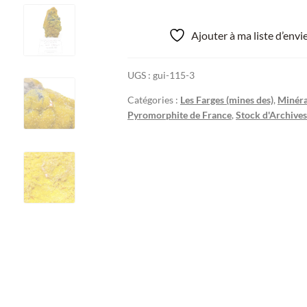
Ajouter à ma liste d’env
UGS :
gui-115-3
Catégories :
Les Farges (mines des)
,
Minéra
Pyromorphite de France
,
Stock d'Archives