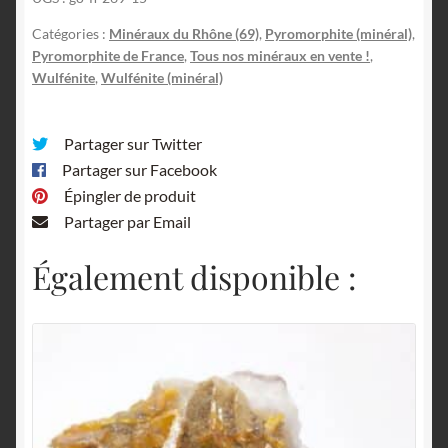
Les
Ardillats,
Catégories :
Minéraux du Rhône (69)
,
Pyromorphite (minéral)
,
Rhône.
Pyromorphite de France
,
Tous nos minéraux en vente !
,
Wulfénite
,
Wulfénite (minéral)
Partager sur Twitter
Partager sur Facebook
Épingler de produit
Partager par Email
Également disponible :