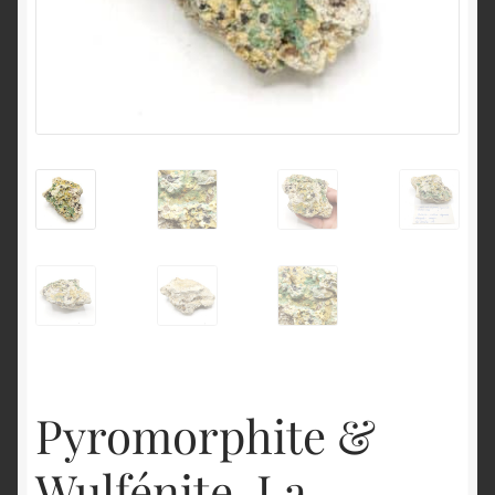
English
Pyromorphite &
Wulfénite, La