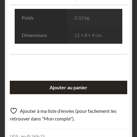
Poids
0.32 kg
Dimensions
11 × 8 × 4 cm
quantité
Ajouter au panier
de
Pyromorphite
&
Ajouter à ma liste d’envies (pour facilement les
Wulfénite,
retrouver dans "Mon compte").
La
Verrière,
UGS :
go-fl-269-15