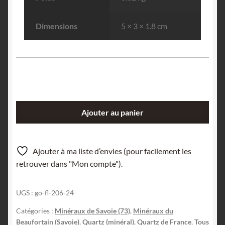
Dimensions
5 × 3 × 1.8 cm
quantité
Ajouter au panier
de
Quartz
à
Ajouter à ma liste d’envies (pour facilement les
âme,
retrouver dans "Mon compte").
Le
Bolchu,
UGS :
go-fl-206-24
Beaufortain,
Savoie.
Catégories :
Minéraux de Savoie (73)
,
Minéraux du
Beaufortain (Savoie)
,
Quartz (minéral)
,
Quartz de France
,
Tous