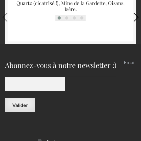
Quartz (cicatrisé !), Mine de la Gardette, Oisans,
Am
Isère.
Email
Abonnez-vous à notre newsletter :)