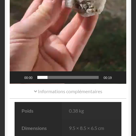
00:00
00:19
Informations complémentaires
Poids
0.38 kg
Dimensions
9.5 × 8.5 × 6.5 cm