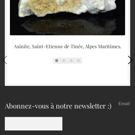
Axinite, Saint-Etienne de Tinée, Alpes Maritimes.
S
Email
Abonnez-vous à notre newsletter :)