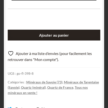
quantité
Ajouter au panier
de
Quartz
à
Ajouter à ma liste d’envies (pour facilement les
âme,
retrouver dans "Mon compte").
Aiguille
des
UGS :
go-fl-398-8
Glaciers,
Tarentaise,
Catégories :
Minéraux de Savoie (73)
,
Minéraux de Tarentaise
Savoie.
(Savoie)
,
Quartz (minéral)
,
Quartz de France
,
Tous nos
minéraux en vente !