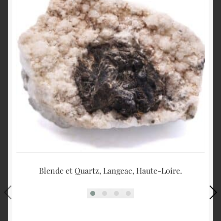
Blende et Quartz, Langeac, Haute-Loire.
Ga