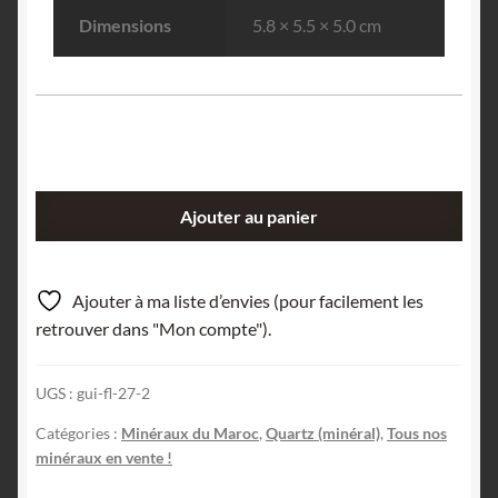
Dimensions
5.8 × 5.5 × 5.0 cm
quantité
Ajouter au panier
de
Quartz
coloré,
Ajouter à ma liste d’envies (pour facilement les
région
retrouver dans "Mon compte").
de
Ouarzazate,
UGS :
gui-fl-27-2
Drâa-
Tafilalet,
Catégories :
Minéraux du Maroc
,
Quartz (minéral)
,
Tous nos
Maroc.
minéraux en vente !