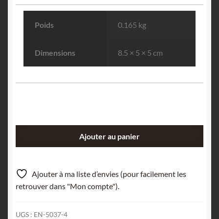
Poids
0.165 kg
Dimensions
8.5 × 5 × 5 cm
quantité
Ajouter au panier
de
Quartz,
Disentis,
Ajouter à ma liste d’envies (pour facilement les
Grisons.
retrouver dans "Mon compte").
UGS :
EN-5037-4