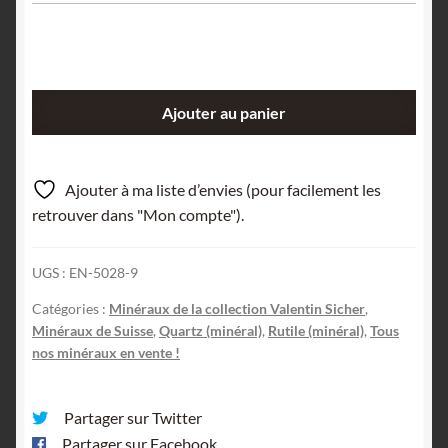
quantité
Ajouter au panier
de
Quartz
et
Ajouter à ma liste d’envies (pour facilement les
Rutile,
retrouver dans "Mon compte").
Col
de
UGS :
EN-5028-9
Lukmanier,
Grisons,
Catégories :
Minéraux de la collection Valentin Sicher
,
Suisse.
Minéraux de Suisse
,
Quartz (minéral)
,
Rutile (minéral)
,
Tous
nos minéraux en vente !
Partager sur Twitter
Partager sur Facebook