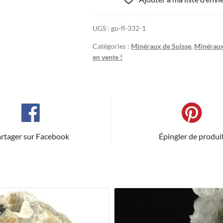
Le
Tour
UGS :
go-fl-332-1
Noir,
Valais,
Catégories :
Minéraux de Suisse
,
Minéraux
Suisse.
en vente !
rtager sur Facebook
Épingler de produi