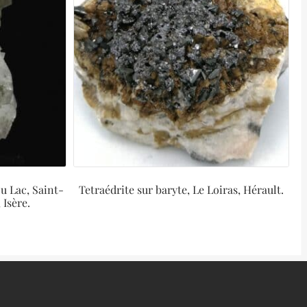
Du Lac, Saint-
Tetraédrite sur baryte, Le Loiras, Hérault.
Isère.