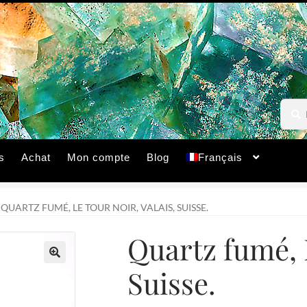
Reche
Reche
pour :
s
Achat
Mon compte
Blog
Français
QUARTZ FUMÉ, LE TOUR NOIR, VALAIS, SUISSE.
Quartz fumé, L
Suisse.
🔍