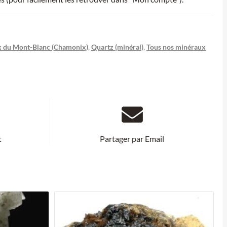
 du Mont-Blanc (Chamonix)
,
Quartz (minéral)
,
Tous nos minéraux
t
Partager par Email