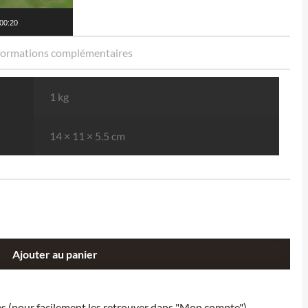
00:20
formations complémentaires
1 kg
14 × 11 × 5.5 cm
Ajouter au panier
ies (pour facilement les retrouver dans "Mon compte").