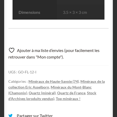
Dimensions
3.5 × 3 × 3 cm
Ajouter à ma liste d’envies (pour facilement les
retrouver dans "Mon compte").
UGS :
GO-FL-12-I
Catégories :
Minéraux de Haute-Savoie (74)
,
Minéraux de la
collection Eric Asselborn
,
Minéraux du Mont-Blanc
(Chamonix)
,
Quartz (minéral)
,
Quartz de France
,
Stock
d'Archives (produits vendus)
,
Top minéraux !
Partager sur Twitter