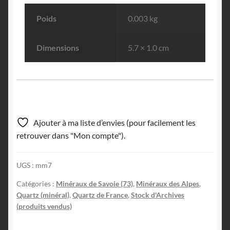
Poids
0.003 kg
Dimensions
5.7 × 1.0 cm
Ajouter à ma liste d’envies (pour facilement les
retrouver dans "Mon compte").
UGS :
mm7
Catégories :
Minéraux de Savoie (73)
,
Minéraux des Alpes
,
Quartz (minéral)
,
Quartz de France
,
Stock d'Archives
(produits vendus)