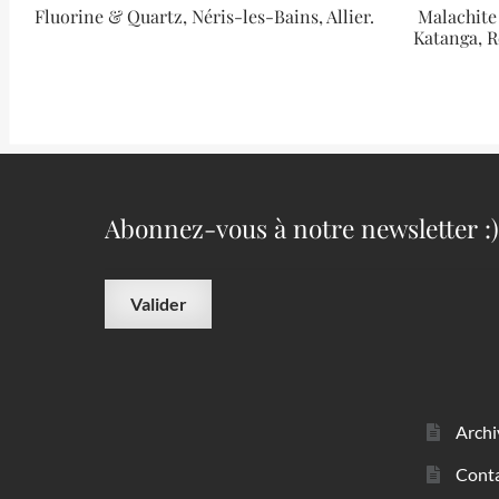
Fluorine & Quartz, Néris-les-Bains, Allier.
Malachite
Katanga, 
Abonnez-vous à notre newsletter :)
Archi
Cont