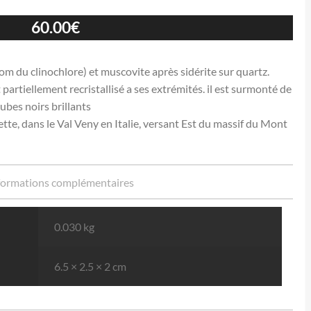
60.00
€
om du clinochlore) et muscovite après sidérite sur quartz.
partiellement recristallisé a ses extrémités. il est surmonté de
cubes noirs brillants
tte, dans le Val Veny en Italie, versant Est du massif du Mont
formations complémentaires
0.030 kg
6.5 × 2.5 × 2 cm