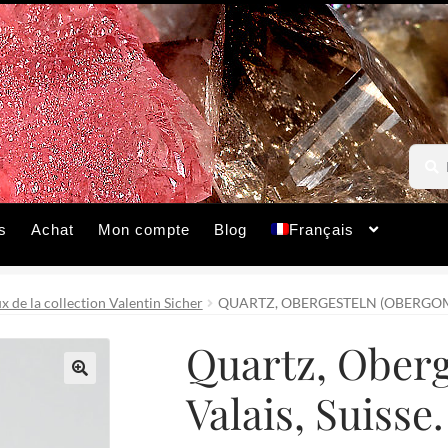
Reche
Reche
pour :
s
Achat
Mon compte
Blog
Français
 de la collection Valentin Sicher
QUARTZ, OBERGESTELN (OBERGOMS)
Quartz, Oberg
Valais, Suisse.
🔍