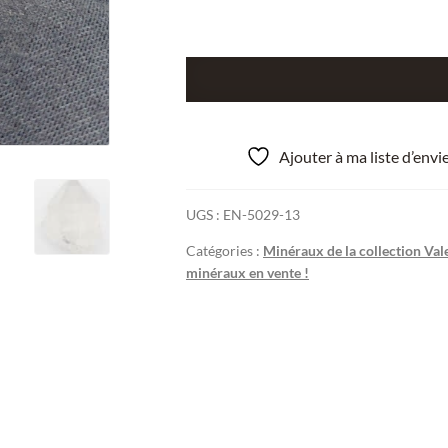
quantité
de
Quartz,
Obergesteln
Ajouter à ma liste d’env
(Obergoms),
Valais,
UGS :
EN-5029-13
Suisse.
Catégories :
Minéraux de la collection Val
minéraux en vente !