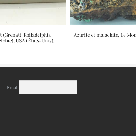
 (Grenat), Philadelphia
Azurite et malachite, Le Mou
elphie), USA (États-Unis).
Email