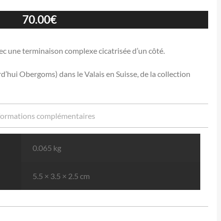
70.00
€
ec une terminaison complexe cicatrisée d’un côté.
hui Obergoms) dans le Valais en Suisse, de la collection
formations complémentaires
0.065 kg
5.5 × 3.5 × 2.5 cm