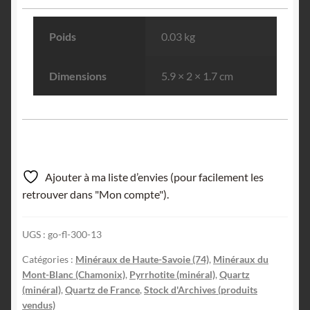
Poids
0.03 kg
Dimensions
5.9 × 2 × 1.7 cm
Ajouter à ma liste d’envies (pour facilement les
retrouver dans "Mon compte").
UGS :
go-fl-300-13
Catégories :
Minéraux de Haute-Savoie (74)
,
Minéraux du
Mont-Blanc (Chamonix)
,
Pyrrhotite (minéral)
,
Quartz
(minéral)
,
Quartz de France
,
Stock d'Archives (produits
vendus)