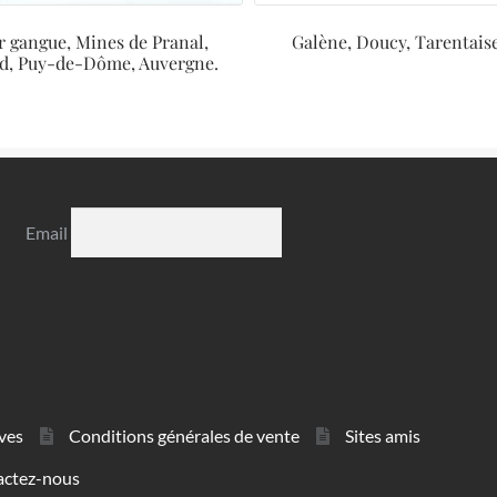
r gangue, Mines de Pranal,
Galène, Doucy, Tarentaise
d, Puy-de-Dôme, Auvergne.
Email
ves
Conditions générales de vente
Sites amis
actez-nous