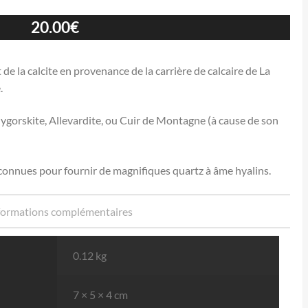
20.00
€
de la calcite en provenance de la carrière de calcaire de La
.
lygorskite, Allevardite, ou Cuir de Montagne (à cause de son
t connues pour fournir de magnifiques quartz à âme hyalins.
formations complémentaires
0.12 kg
7 × 5 × 4 cm