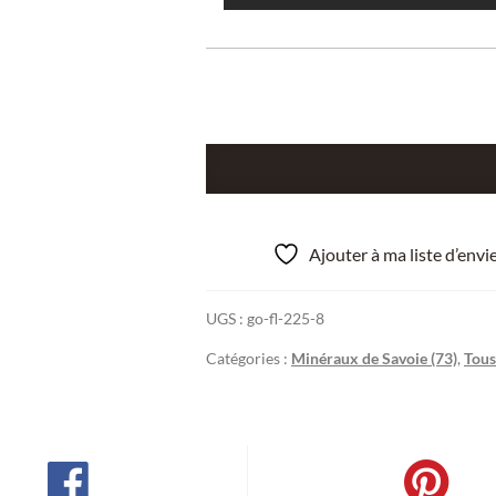
quantité
de
Rectorite
(Palygorskyte),
Ajouter à ma liste d’env
Carrière
de
UGS :
go-fl-225-8
La
Table,
Catégories :
Minéraux de Savoie (73)
,
Tous
Savoie.