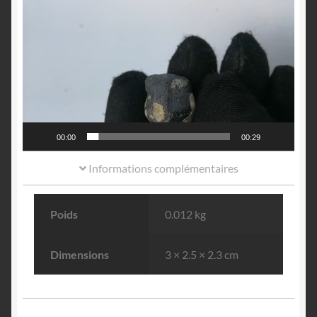
Lecteur
vidéo
00:00
00:29
Informations complémentaires
Poids
0.012 kg
Dimensions
3 × 2.5 × 2.3 cm