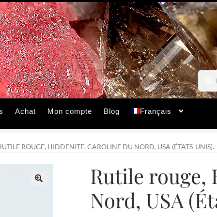
Reche
Reche
pour :
s
Achat
Mon compte
Blog
Français
RUTILE ROUGE, HIDDENITE, CAROLINE DU NORD, USA (ÉTATS-UNIS).
Rutile rouge,
Nord, USA (Ét
🔍