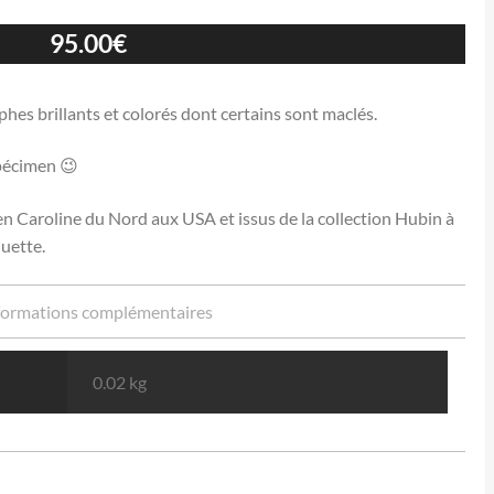
95.00
€
rphes brillants et colorés dont certains sont maclés.
spécimen 😉
n Caroline du Nord aux USA et issus de la collection Hubin à
quette.
formations complémentaires
0.02 kg