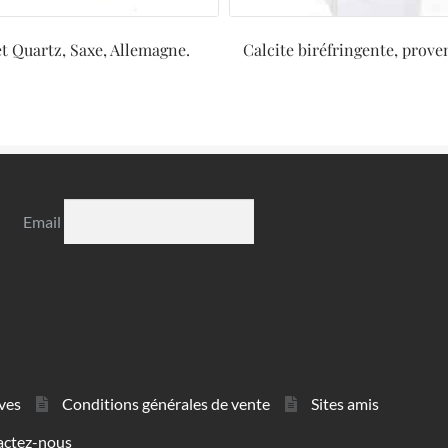
et Quartz, Saxe, Allemagne.
Calcite biréfringente, prove
Email
ves
Conditions générales de vente
Sites amis
actez-nous