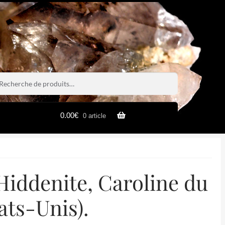
rche
rche
0.00
€
0 article
 Hiddenite, Caroline du
ats-Unis).