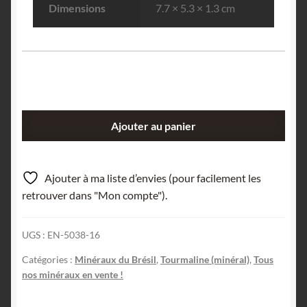
Dimensions
7.7 × 5.3 × 1.3 cm
quantité
Ajouter au panier
de
Schorl
et
Ajouter à ma liste d’envies (pour facilement les
Cleavelandite,
retrouver dans "Mon compte").
mine
de
UGS :
EN-5038-16
Cruzeiro,
São
Catégories :
Minéraux du Brésil
,
Tourmaline (minéral)
,
Tous
José
nos minéraux en vente !
da
Safira,