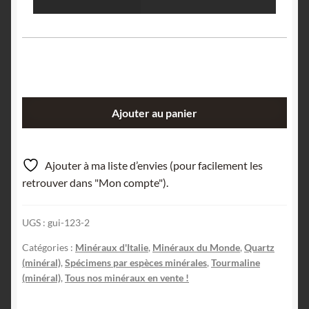
quantité
Ajouter au panier
de
Schorl,
San
Ajouter à ma liste d’envies (pour facilement les
Piero
retrouver dans "Mon compte").
in
Campo,
UGS :
gui-123-2
Campo
nell'Elba,
Catégories :
Minéraux d'Italie
,
Minéraux du Monde
,
Quartz
Toscane,
(minéral)
,
Spécimens par espèces minérales
,
Tourmaline
Italie.
(minéral)
,
Tous nos minéraux en vente !