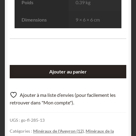
Poids
0.39 kg
Dimensions
9 × 6 × 6 cm
quantité
Ajouter au panier
de
Schorl
(Tourmaline),
Ajouter à ma liste d’envies (pour facilement les
Entraygues-
retrouver dans "Mon compte").
sur-
Truyère,
UGS :
go-fl-285-13
Aveyron.
Catégories :
Minéraux de l'Aveyron (12)
,
Minéraux de la