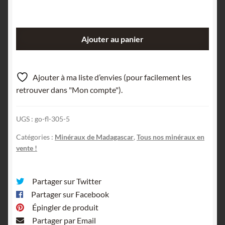
quantité
Ajouter au panier
de
Scorzalite,
Sahatany,
Ajouter à ma liste d’envies (pour facilement les
Madagascar.
retrouver dans "Mon compte").
UGS :
go-fl-305-5
Catégories :
Minéraux de Madagascar
,
Tous nos minéraux en
vente !
Partager sur Twitter
Partager sur Facebook
Épingler de produit
Partager par Email