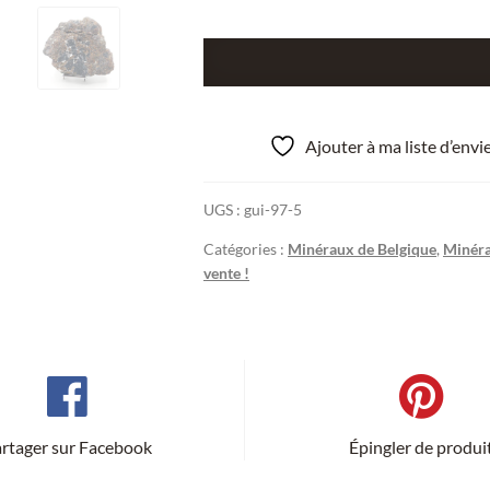
quantité
de
Sphalérite,
Hydrozincite,
Ajouter à ma liste d’env
mine
de
UGS :
gui-97-5
Plombières
(Bleyberg),
Catégories :
Minéraux de Belgique
,
Minér
Belgique.
vente !
rtager sur Facebook
Épingler de produi