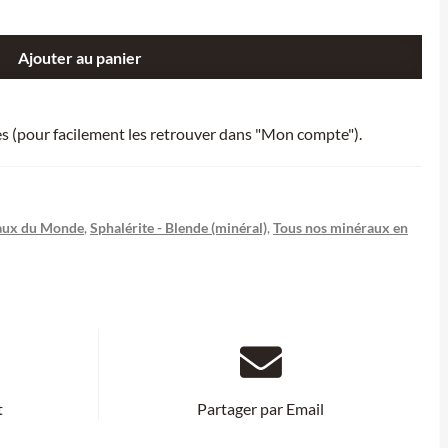
Ajouter au panier
ies (pour facilement les retrouver dans "Mon compte").
aux du Monde
,
Sphalérite - Blende (minéral)
,
Tous nos minéraux en
t
Partager par Email