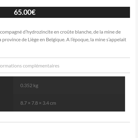
65.00
€
ccompagné d’hydrozincite en croûte blanche, de la mine de
 province de Liège en Belgique. A l’époque, la mine s’appelait
formations complémentaires
0.352 kg
8.7 × 7.8 × 3.4 cm