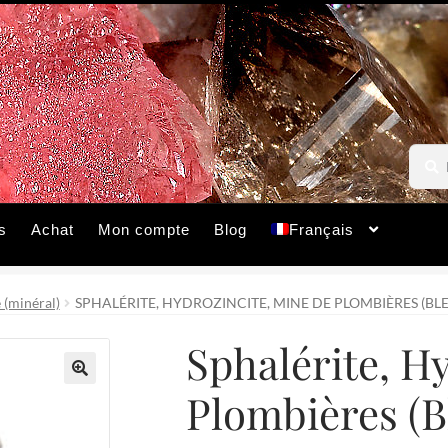
Reche
Reche
pour :
s
Achat
Mon compte
Blog
Français
 (minéral)
SPHALÉRITE, HYDROZINCITE, MINE DE PLOMBIÈRES (BLE
Sphalérite, H
Plombières (B
🔍