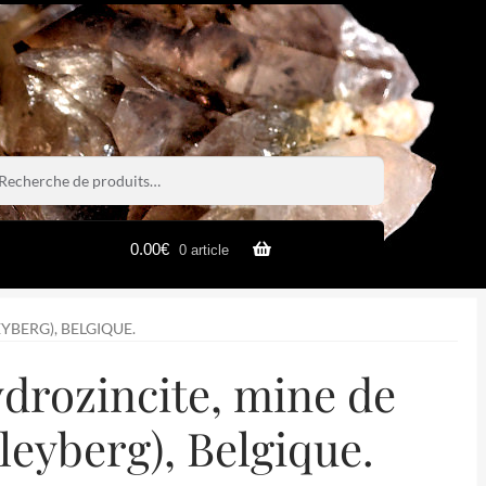
rche
rche
0.00
€
0 article
YBERG), BELGIQUE.
ydrozincite, mine de
leyberg), Belgique.