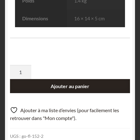
Poids
1.4 kg
Dimensions
16 × 14 × 5 cm
quantité
de
Stibine,
Ajouter au panier
Herja,
Roumanie.
Ajouter à ma liste d’envies (pour facilement les
retrouver dans "Mon compte").
UGS :
go-fl-152-2