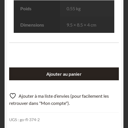
Poids
0.55 kg
Dimensions
9.5 × 8.5 × 4 cm
quantité
Ajouter au panier
de
Stibine,
Mine
Ajouter à ma liste d’envies (pour facilement les
de
retrouver dans "Mon compte").
La
Forge,
UGS :
go-fl-374-2
Leyvaux,
Cantal.