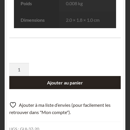
Poids
0.008 kg
Dimensions
2.0 × 1.8 × 1.0 cm
quantité
de
Stolzite,
Ajouter au panier
mine
de
Sainte-
Ajouter à ma liste d’envies (pour facilement les
Lucie,
retrouver dans "Mon compte").
Saint-
Léger-
UGS :
GUI-37-20