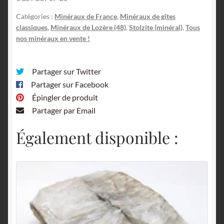
de-
Peyre,
Catégories :
Minéraux de France
,
Minéraux de gîtes
classiques
,
Minéraux de Lozère (48)
,
Stolzite (minéral)
,
Tous
Lozère.
nos minéraux en vente !
Partager sur Twitter
Partager sur Facebook
Épingler de produit
Partager par Email
Également disponible :