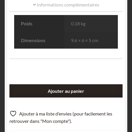
Informations complémentaires
Poids
0.18 kg
Dimensions
9.6 × 6 × 5 cm
quantité
Ajouter au panier
de
Titanite
et
Ajouter à ma liste d’envies (pour facilement les
Adulaire,
retrouver dans "Mon compte").
Druntobel,
Grisons,